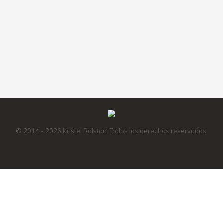
Amazon
Instagram
Facebook
X
Mail
© 2014 - 2026 Kristel Ralston. Todos los derechos reservados.