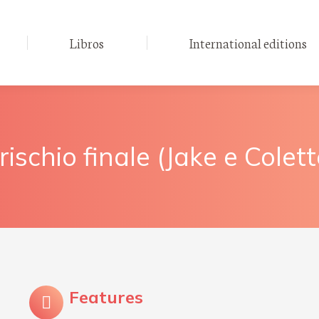
Libros
International editions
l rischio finale (Jake e Colett
Features