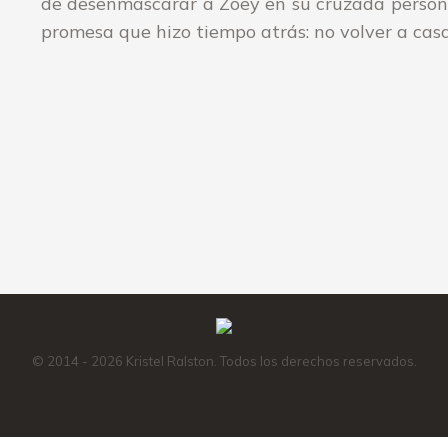
de desenmascarar a Zoey en su cruzada persona
promesa que hizo tiempo atrás: no volver a casa
Amazon
Instagram
Facebook
X
Mail
© 2014 - 2026 Kristel Ralston. Todos los derechos reservados.