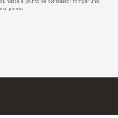
l, hasta el punto de considerar romper una
rse jamás.