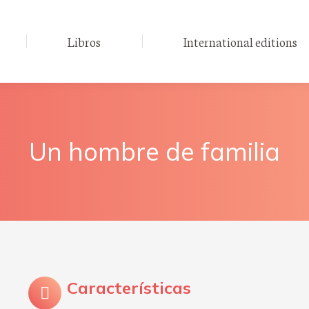
Libros
International editions
Un hombre de familia
Características