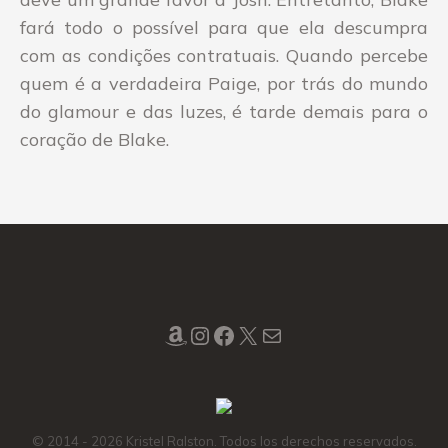
fará todo o possível para que ela descumpra
com as condições contratuais. Quando percebe
quem é a verdadeira Paige, por trás do mundo
do glamour e das luzes, é tarde demais para o
coração de Blake.
Amazon
Instagram
Facebook
X
Mail
© 2014 - 2026 Kristel Ralston. Todos los derechos reservados.