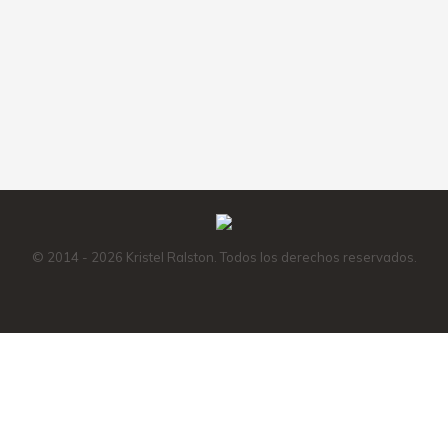
Amazon
Instagram
Facebook
X
Mail
© 2014 - 2026 Kristel Ralston. Todos los derechos reservados.