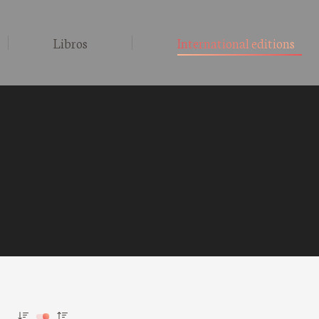
Libros
International editions