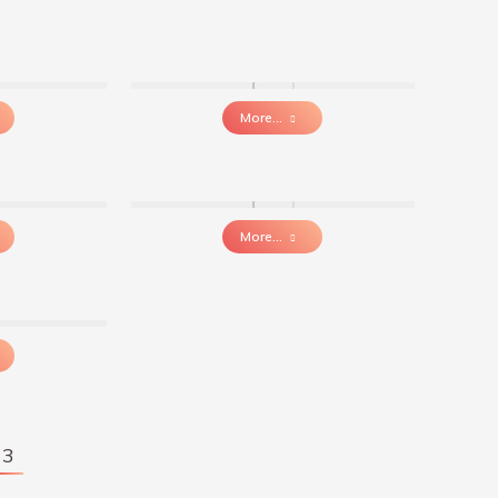
More...
More...
3