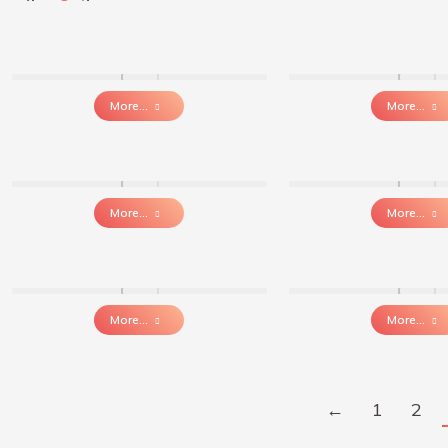
More...
More...
More...
More...
More...
More...
←
1
2